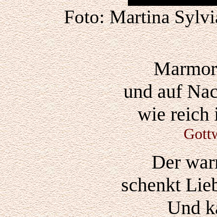
Foto: Martina Sylv
Marmorm
und auf Nac
wie reich
Gott
Der wa
schenkt Lie
Und ka