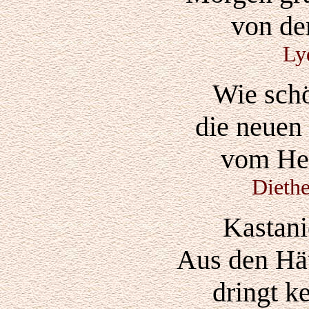
von d
Ly
Wie schö
die neuen
vom Her
Dieth
Kastani
Aus den Hä
dringt k