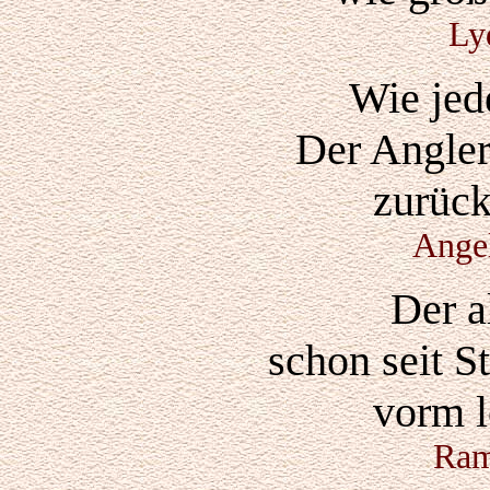
Ly
Wie jed
Der Angler
zurück
Angel
Der al
schon seit S
vorm l
Ram