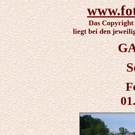
www.fo
Das Copyright 
liegt bei den jewei
GA
S
F
01