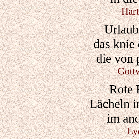
Hart
Urlaub
das knie 
die von 
Gott
Rote 
Lächeln i
im and
Ly