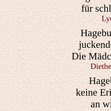
für sch
Ly
Hagebut
juckend
Die Mädch
Dieth
Hageb
keine Er
an w