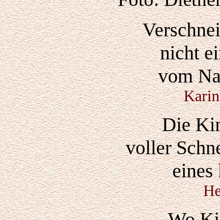
Verschnei
nicht e
vom Na
Karin
Die Ki
voller Schn
eines
He
Wo Kin