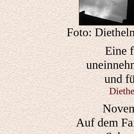
Foto: Diethel
Eine 
uneinnehm
und f
Dieth
Novem
Auf dem Far