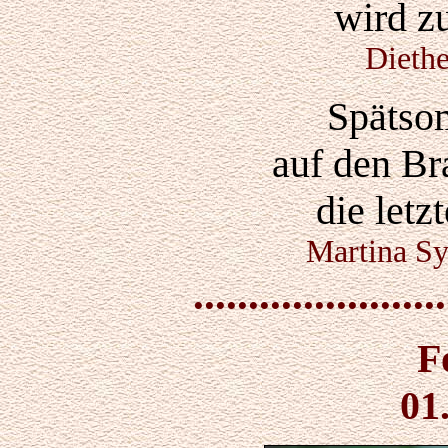
wird z
Dieth
Spätso
auf den Br
die let
Martina Sy
.......................
F
01