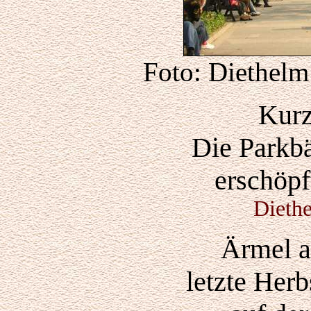
Foto: Diethelm
Kurz
Die Parkbä
erschöp
Dieth
Ärmel a
letzte Her