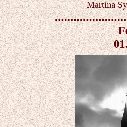
Martina Sy
.......................
F
01