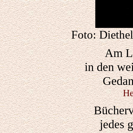
Foto: Diethe
Am L
in den we
Gedan
He
Bücherv
jedes 