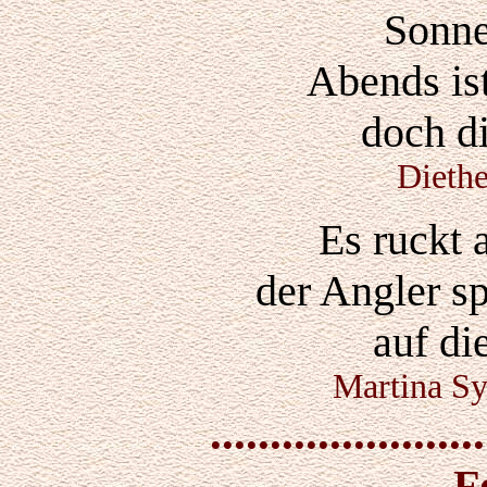
Sonne
Abends ist
doch di
Dieth
Es ruckt 
der Angler s
auf di
Martina Sy
.......................
F