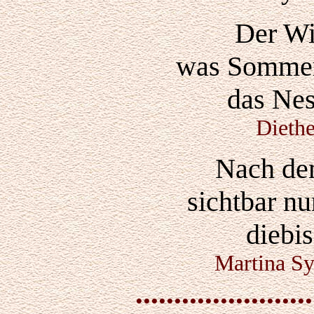
Der Win
was Sommer 
das Nes
Dieth
Nach dem
sichtbar n
diebis
Martina Sy
.......................