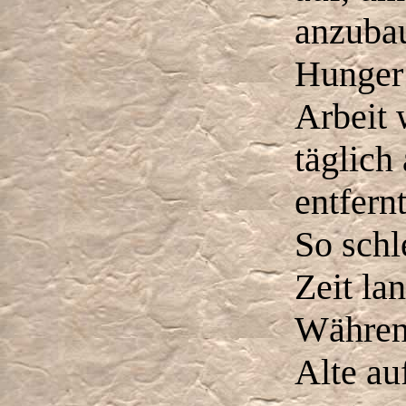
anzuba
Hunger 
Arbeit w
täglich
entfern
So schl
Zeit la
Währen
Alte au