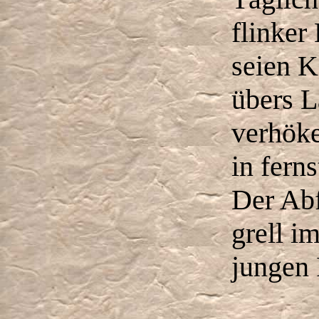
flinker
seien K
übers L
verhöke
in fern
Der Abf
grell i
jungen 