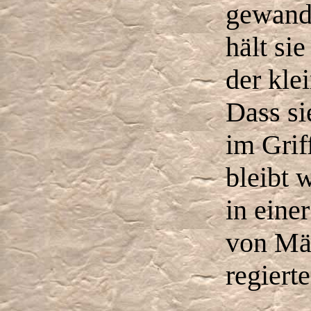
gewand
hält sie
der kle
Dass si
im Grif
bleibt 
in eine
von Mä
regiert