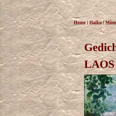
Home
|
Haiku
|
Mitm
Gedich
LAOS