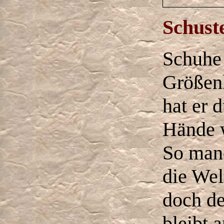
Schust
Schuhe 
Größen
hat er 
Hände 
So manc
die Wel
doch de
bleibt 