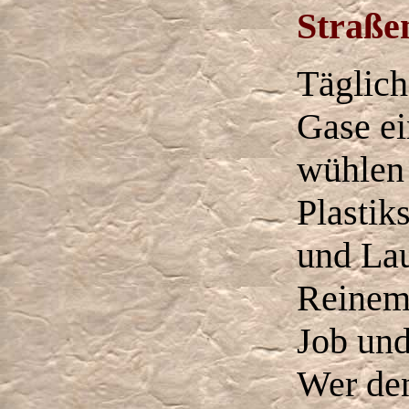
Straße
Täglich
Gase ei
wühlen 
Plastik
und La
Reinema
Job und
Wer de