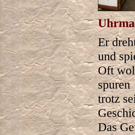
Uhrma
Er dreh
und spie
Oft wol
spuren
trotz se
Geschic
Das Ge