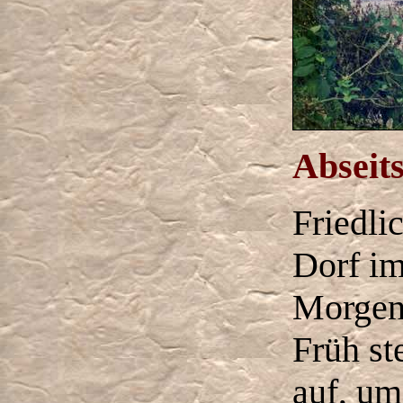
Abseit
Friedlic
Dorf i
Morgen
Früh st
auf, um