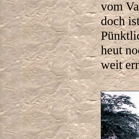
vom Vat
doch is
Pünktli
heut n
weit er