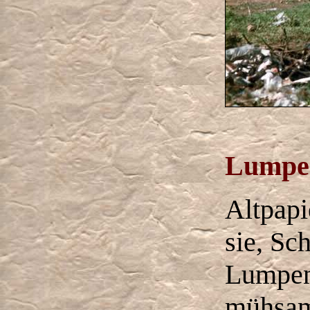
Lumpe
Altpap
sie, Sc
Lumpen
mühsam 