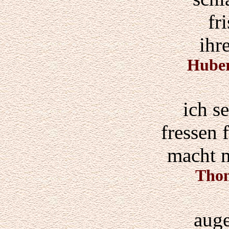
fr
ihr
Hube
ich s
fressen 
macht m
Thom
auge