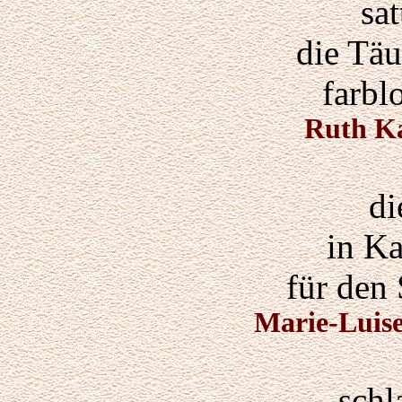
sa
die Täu
farbl
Ruth Ka
di
in K
für den
Marie-Luise
schl