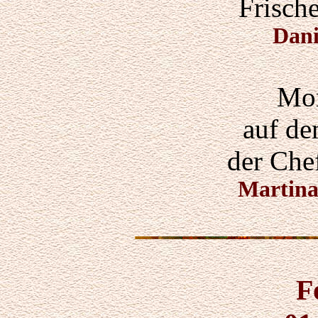
Frisch
Dani
Mo
auf de
der Che
Martin
F