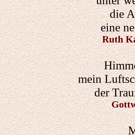
unter w
die A
eine n
Ruth Ka
Himme
mein Luftsc
der Trau
Gott
M