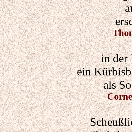
a
ers
Thom
in der
ein Kürbisb
als S
Corne
Scheußli