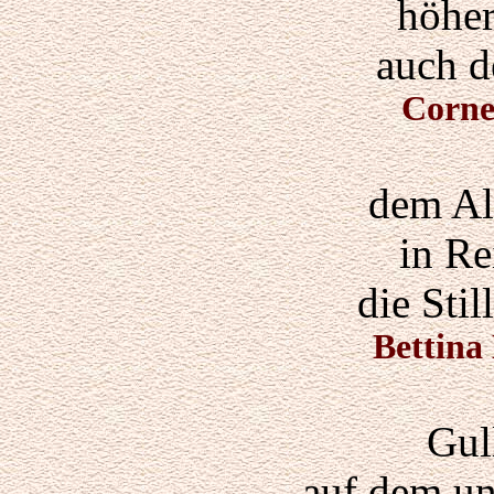
höher
auch d
Corne
dem Al
in Re
die Sti
Bettina
Gull
auf dem u