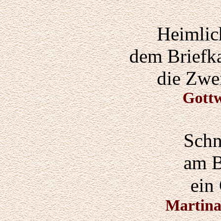
Heimlic
dem Briefka
die Zwei
Gott
Schn
am B
ein
Martin