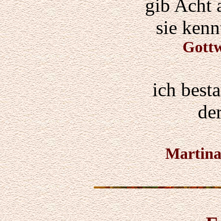
gib Acht 
sie kenn
Gott
ich best
de
Martin