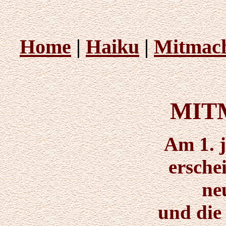
Home
|
Haiku
|
Mitmac
MIT
Am 1. 
ersche
ne
und die