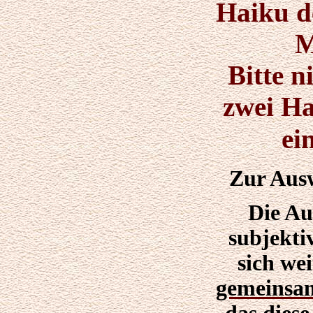
Haiku d
M
Bitte n
zwei Ha
ei
Zur Aus
Die Au
subjekti
sich we
gemeinsam