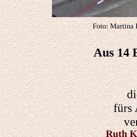
F
oto:
Martina 
Aus 14 
d
fürs
ve
Ruth K