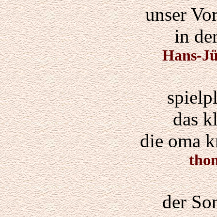
unser Vor
in de
Hans-J
spielp
das kl
die oma k
thom
der So