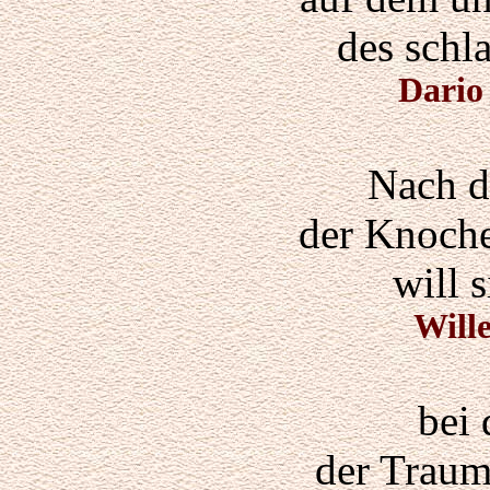
des schl
Dario 
Nach d
der Knoch
will s
Will
bei 
der Traum