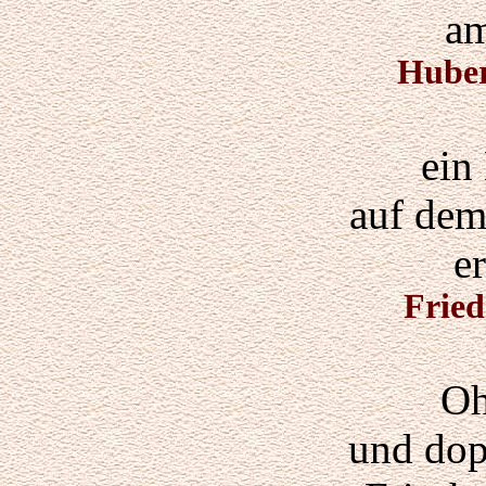
am
Hube
ein
auf dem
e
Fried
Oh
und dop