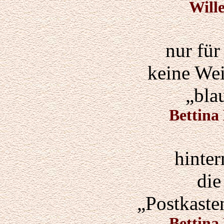
Will
nur für
keine Wei
„bla
Bettina
hinte
die
„Postkaste
Bettina